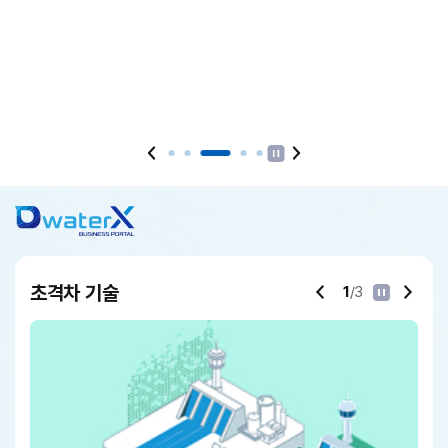
이전
다음
정지
초격차 기술
1
/3
정지
이전
다음