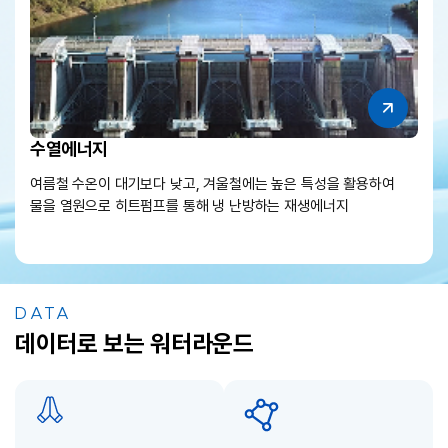
수열에너지
조
여름철 수온이 대기보다 낮고, 겨울철에는 높은 특성을 활용하여
밀물
물을 열원으로 히트펌프를 통해 냉 난방하는 재생에너지
지속
DATA
데이터로 보는 워터라운드