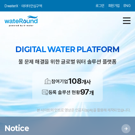
로그인
회원가입
ENG
DwaterX
데이터안심구역
상단비주얼
DIGITAL WATER PLATFORM
:
제목,
물 문제 해결을 위한 글로벌 워터 솔루션 플랫폼
최신공지,
DwaterX와
솔루션마켓의
108
참여기업
개사
최신
정보
97
등록 솔루션 현황
개
및
링크
본 사이트의 인트로 영상은 인공지능(AI)을 활용해 제작되었습니다.
Notice