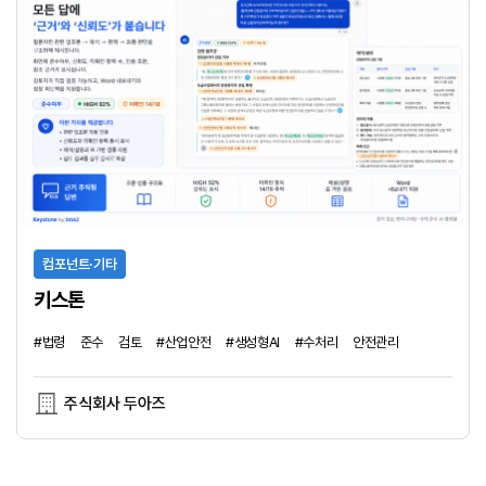
시설·안전
IDA(Intent-Driven Autonomous AI) 플랫폼 응용 AI산업재해예방 시스템
가
#중대재해처벌법
#Autonomous
AI
Platform
#Intent
Driven
#다국어가이드
#산업안전
(주)에이쓰리